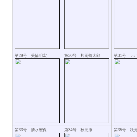
第29号 美輪明宏
第30号 片岡鶴太郎
第31号
フジ
第33号 清水宏保
第34号 秋元康
第35号 秋