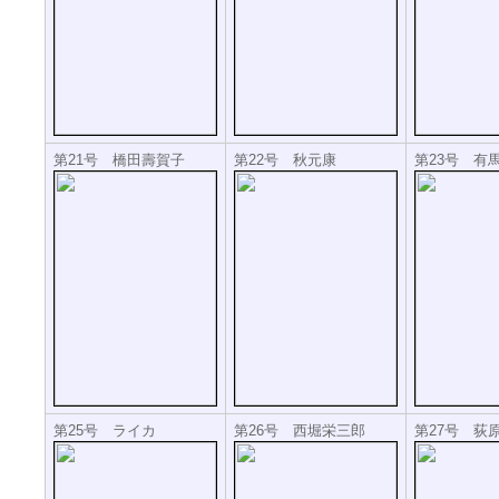
第21号 橋田壽賀子
第22号 秋元康
第23号 有
第25号 ライカ
第26号 西堀栄三郎
第27号 荻