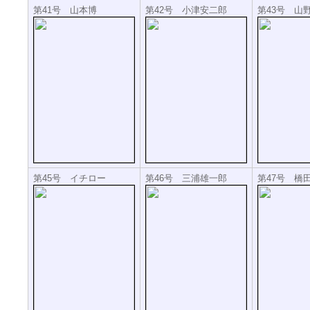
第41号 山本博
第42号 小津安二郎
第43号 山
第45号 イチロー
第46号 三浦雄一郎
第47号 橋