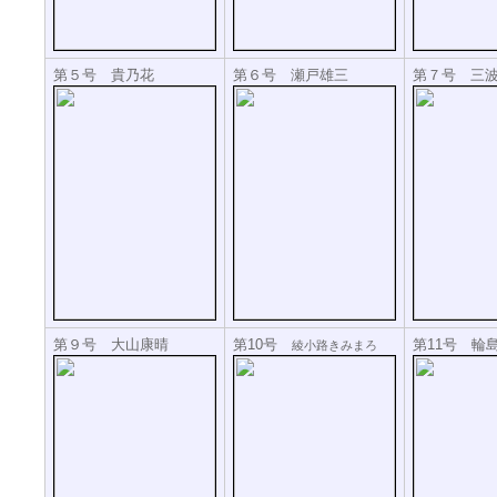
第５号 貴乃花
第６号 瀬戸雄三
第７号 三
第９号 大山康晴
第10号
第11号 輪
綾小路きみまろ