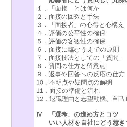
応募者にどう質問し、丸裸
１．「面接」とは何か
２．面接の回数と手法
３．「面接者」の心得と心構え
４．評価の公平性の確保
５．評価の客観性の確保
６．面接に臨むうえでの原則
７．面接技法としての「質問」
８．質問の仕方と留意点
９．返事や回答への反応の仕方
10．不明点や疑問点の解明
11．面接の準備と流れ
12．退職理由と志望動機、自己
Ⅳ 「選考」の進め方とコツ
いい人材を自社にどう惹き