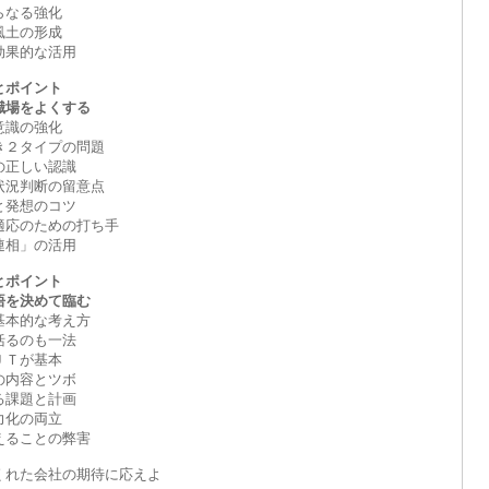
らなる強化
風土の形成
効果的な活用
とポイント
場をよくする
意識の強化
き２タイプの問題
の正しい認識
状況判断の留意点
と発想のコツ
適応のための打ち手
連相」の活用
とポイント
を決めて臨む
基本的な考え方
括るのも一法
ＪＴが基本
の内容とツボ
る課題と計画
力化の両立
えることの弊害
くれた会社の期待に応えよ