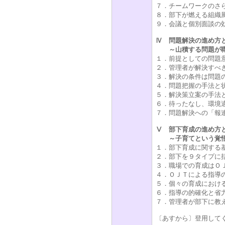
７．チームワークのさ
８．部下が燃える組織
９．会議と個別面談の
Ⅳ 問題解決の進め方
～山積する問題が職
１．前提としての問題
２．管理者が解決すべ
３．解決の条件は問題
４．問題把握の手法と
５．解決策立案の手法
６．待ったなし、環境
７．問題解決への「報
Ⅴ 部下育成の進め方
～子育てという覚悟
１．部下育成に関する
２．部下を９タイプに
３．職場での育成はＯ
４．ＯＪＴによる指導
５．個々の育成におけ
６．指導の的確化と省
７．管理者が部下に教
〔あすから〕登用して