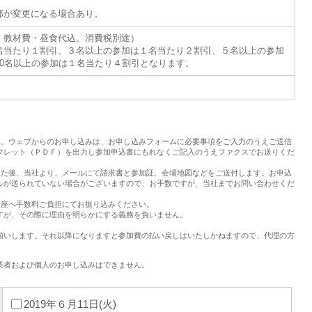
部が変更になる場合あり。
たり。教材費・昼食代込。消費税別途）
名当たり１割引、３名以上の参加は１名当たり２割引、５名以上の参加
10名以上の参加は１名当たり４割引となります。
い。ウェブからのお申し込みは、お申し込みフォームに必要事項をご入力のうえご送信
フレット（ＰＤＦ）を出力し参加申込書にもれなくご記入のうえファクスでお送りくだ
した後、当社より、メールにて請求書と参加証、会場地図などをご送付します。お申込
ルが送られていない場合がございますので、お手数ですが、当社までお問い合わせくだ
口座へ手数料ご負担にてお振り込みください。
すが、その際に理由を明らかにする義務を負いません。
願いします。それ以降になりますと参加費の払い戻しはいたしかねますので、代理の方
業者および個人のお申し込みはできません。