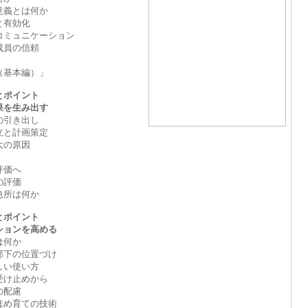
意義とは何か
と有効化
コミュニケーション
成員の信頼
（基本編）」
とポイント
を生み出す
の引き出し
立と計画策定
大の原因
評価へ
の評価
急所は何か
とポイント
ョンを高める
は何か
部下の位置づけ
しい使い方
受け止めから
の配慮
ほめ育ての技術