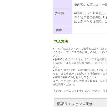
※内容の改訂により一
参加費
44,000円（１名当
※１社２名の参加は１
は１名当たり３割引、
備考
申込方法
●ウェブまたはファクスでお申し込みくださ
ください。ファクスでのお申し込みは、パン
さい。
●お申込しみのメールまたはファクスを受信
しみのメールが届かない場合は、正常にメー
さい。
●開催７日前までに、請求書に記載した銀行
なお、参加申込みをお断りする場合がありま
●直前のお申込みはお受けできません。
また、キャンセルのご連絡は３日前までにお
がご出席ください。
下記のフォームにてお申し込みください。同