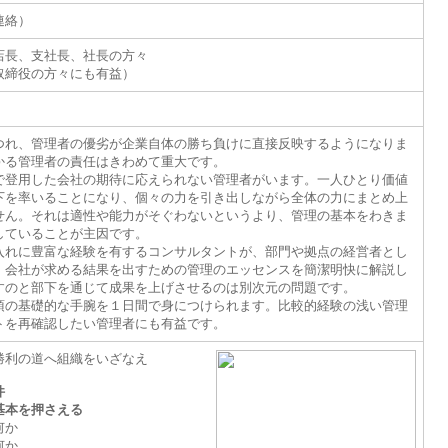
連絡）
店長、支社長、社長の方々
取締役の方々にも有益）
つれ、管理者の優劣が企業自体の勝ち負けに直接反映するようになりま
かる管理者の責任はきわめて重大です。
で登用した会社の期待に応えられない管理者がいます。一人ひとり価値
下を率いることになり、個々の力を引き出しながら全体の力にまとめ上
せん。それは適性や能力がそぐわないというより、管理の基本をわきま
していることが主因です。
入れに豊富な経験を有するコンサルタントが、部門や拠点の経営者とし
、会社が求める結果を出すための管理のエッセンスを簡潔明快に解説し
すのと部下を通じて成果を上げさせるのは別次元の問題です。
須の基礎的な手腕を１日間で身につけられます。比較的経験の浅い管理
トを再確認したい管理者にも有益です。
勝利の道へ組織をいざなえ
件
本を押さえる
何か
何か