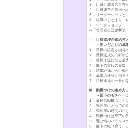
３．組織と成員の存在
４．組織運営の最適化
５．リーダーシップと
６．組織のまとまり、
７．ワークショップ
⇒「管理者自己診断表
Ⅱ 目標管理の進め方
～狙いどおりの成果
１．目標の設定と納得
２．目標達成の方針樹
３．目標未達に陥る最
４．部下の実行の支援
５．結果評価から行動
６．成果の検証と部下
７．目標達成の一番の
Ⅲ 動機づけの進め方
～部下のモチベーシ
１．最良の動機づけと
２．管理者にとっての
３．管理者の時間の正
４．動機づけは部下の
５．理と情のバランス
６．部下の叱り育て、