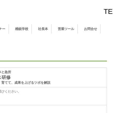
(c)2
T
ナー
精鋭学校
社長本
営業ツール
お問合せ
本と急所
ス研修
、育てて、成果を上げるツボを解説
選びください。