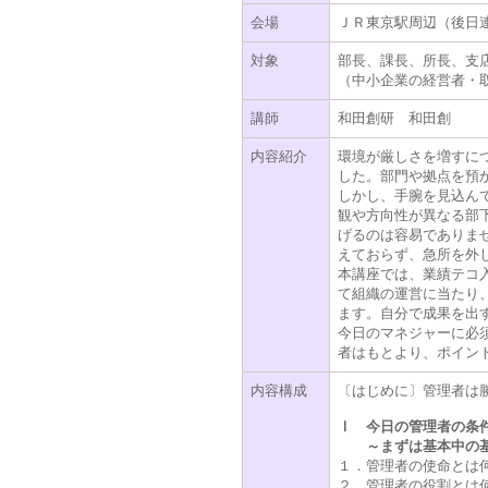
会場
ＪＲ東京駅周辺（後日
対象
部長、課長、所長、支
（中小企業の経営者・
講師
和田創研 和田創
内容紹介
環境が厳しさを増すに
した。部門や拠点を預
しかし、手腕を見込ん
観や方向性が異なる部
げるのは容易でありま
えておらず、急所を外
本講座では、業績テコ
て組織の運営に当たり
ます。自分で成果を出
今日のマネジャーに必
者はもとより、ポイン
内容構成
〔はじめに〕管理者は
Ⅰ 今日の管理者の条
～まずは基本中の基
１．管理者の使命とは
２．管理者の役割とは